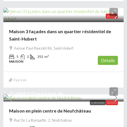
270 000 €
VENDU
Maison 3 façades dans un quartier résidentiel de
Saint-Hubert
Avenue Paul Poncelet 86, Saint-Hubert
5
2
352
m²
Détails
MAISON
il y a 1 an
75 000 €
/Offre à partir de
À VENDRE
VENDU
Maison en plein centre de Neufchâteau
Rue De La Barquette, 2, Neufchateau