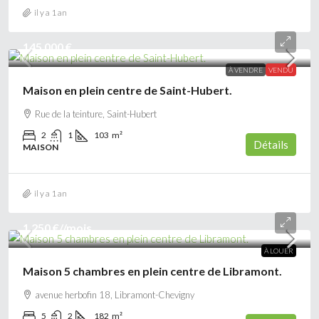
il y a 1 an
145 000 €
À VENDRE
VENDU
Maison en plein centre de Saint-Hubert.
Rue de la teinture, Saint-Hubert
2
1
103
m²
Détails
MAISON
il y a 1 an
1 250 €
//mois
À LOUER
Maison 5 chambres en plein centre de Libramont.
avenue herbofin 18, Libramont-Chevigny
5
2
182
m²