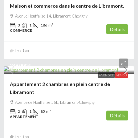
Maison et commerce dans le centre de Libramont.
Avenue Houffalize 14, Libramont-Chevigny
3
1
186
m²
Détails
COMMERCE
il y a 1 an
249 000 €
À VENDRE
VENDU
Appartement 2 chambres en plein centre de
Libramont
Avenue de Houffalize 56b, Libramont-Chevigny
2
1
85
m²
Détails
APPARTEMENT
il y a 1 an