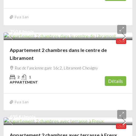
il y a 1 an
750 €
/mois
LOUÉ
Appartement 2 chambres dans le centre de
Libramont
Rue de l'ancienne gare 16c2, Libramont-Chevigny
2
1
Détails
APPARTEMENT
il y a 1 an
695 €
//mois
LOUÉ
Appartement 2 chambres avec terrasse à Freux.