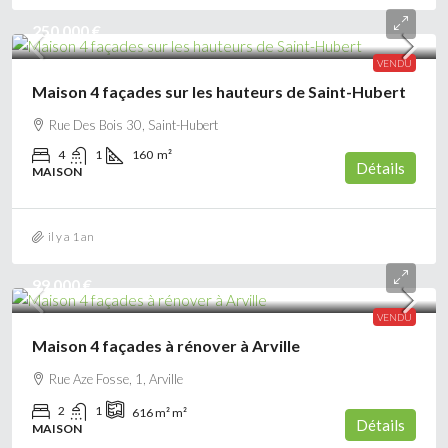
250 000 €
VENDU
Maison 4 façades sur les hauteurs de Saint-Hubert
Rue Des Bois 30, Saint-Hubert
4
1
160
m²
Détails
MAISON
il y a 1 an
99 000 €
VENDU
Maison 4 façades à rénover à Arville
Rue Aze Fosse, 1, Arville
2
1
616 m²
m²
Détails
MAISON