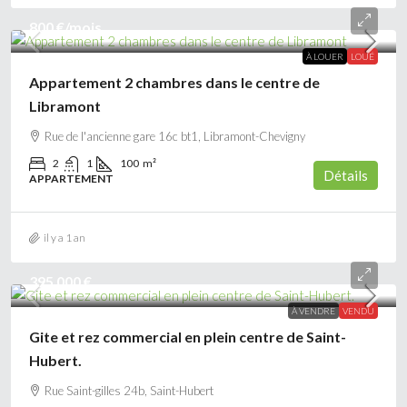
800 €
/mois
À LOUER
LOUÉ
Appartement 2 chambres dans le centre de
Libramont
Rue de l'ancienne gare 16c bt1, Libramont-Chevigny
2
1
100
m²
Détails
APPARTEMENT
il y a 1 an
395 000 €
À VENDRE
VENDU
Gite et rez commercial en plein centre de Saint-
Hubert.
Rue Saint-gilles 24b, Saint-Hubert