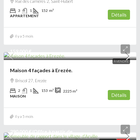
Rue des carrières 2, Saint-Hubert
3
1
152
m²
Détails
APPARTEMENT
il y a 5 mois
159 000 €
À VENDRE
Maison 4 façades à Erezée.
Briscol 27, Erezée
2
1
153
m²
2225
m²
Détails
MAISON
il y a 5 mois
290 000 €
/Offre à partir de