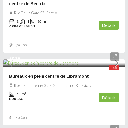
centre de Bertrix
Rue De La Gare 57, Bertrix
2
1
83
m²
Détails
APPARTEMENT
il y a 1 an
600 €
LOUÉ
Bureaux en plein centre de Libramont
Rue De L'ancienne Gare, 23, Libramont-Chevigny
53
m²
Détails
BUREAU
il y a 1 an