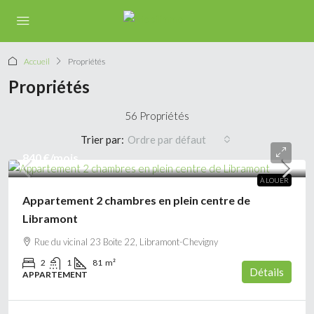
Accueil
Propriétés
Propriétés
56 Propriétés
Trier par:
Ordre par défaut
840 €
/mois
À LOUER
Appartement 2 chambres en plein centre de
Libramont
Rue du vicinal 23 Boite 22, Libramont-Chevigny
2
1
81
m²
Détails
APPARTEMENT