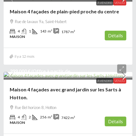
À VENDRE
VENDU
Maison 4 façades de plain-pied proche du centre
Rue de lavaux 9a, Saint-Hubert
4
1
143
m²
1787
m²
Détails
MAISON
il y a 12 mois
399 000 €
/Offre à partir de
À VENDRE
VENDU
Maison 4 façades avec grand jardin sur les Sarts à
Hotton.
Rue Bel horizon 8, Hotton
4
2
256
m²
7422
m²
Détails
MAISON