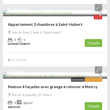
950 €
//mois
LOUÉ
Appartement 3 chambres à Saint-Hubert
Voie du Tram 2 boite 6, Saint-Hubert
3
1
Détails
APPARTEMENT
il y a 3 mois
210 000 €
À VENDRE
SOUS OPTION
Maison 4 façades avec grange à rénover à Moircy
Rue de vesqueville 20, Moircy
3
623
m²
Détails
MAISON