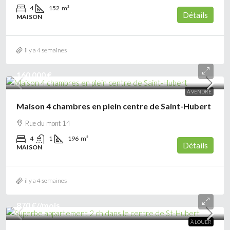
4
152
m²
Détails
MAISON
il y a 4 semaines
160 000 €
À VENDRE
Maison 4 chambres en plein centre de Saint-Hubert
Rue du mont 14
4
1
196
m²
Détails
MAISON
il y a 4 semaines
870 €
//mois
À LOUER