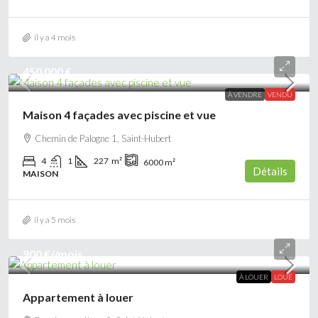
il y a 4 mois
450 000 €
À VENDRE
VENDU
Maison 4 façades avec piscine et vue
Chemin de Palogne 1, Saint-Hubert
4
1
227
m²
6000
m²
Détails
MAISON
il y a 5 mois
900 €
//mois
À LOUER
LOUÉ
Appartement à louer