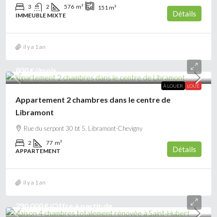
3
2
576
m²
151
m²
Détails
IMMEUBLE MIXTE
il y a 1 an
800 €
//mois
À LOUER
LOUÉ
Appartement 2 chambres dans le centre de
Libramont
Rue du serpont 30 bt 5, Libramont-Chevigny
2
77
m²
Détails
APPARTEMENT
il y a 1 an
290 000 €
/Offre à partir de