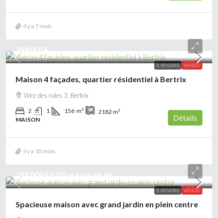
il y a 7 mois
349 000 €
À VENDRE
VENDU
Maison 4 façades, quartier résidentiel à Bertrix
Wez des rules 3, Bertrix
2
1
156
m²
2182
m²
Détails
MAISON
il y a 10 mois
299 000 €
/Offre à partir de
À VENDRE
VENDU
Spacieuse maison avec grand jardin en plein centre