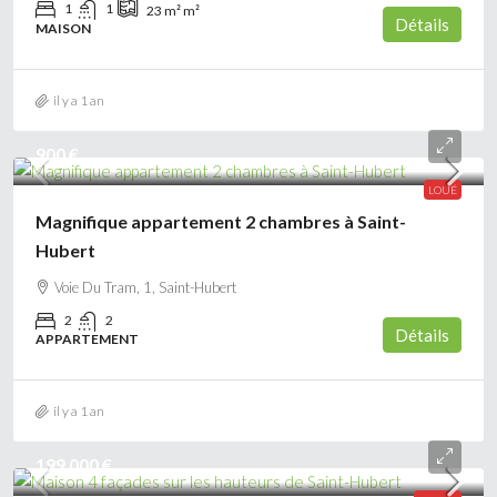
1
1
23 m²
m²
Détails
MAISON
il y a 1 an
900 €
LOUÉ
Magnifique appartement 2 chambres à Saint-
Hubert
Voie Du Tram, 1, Saint-Hubert
2
2
Détails
APPARTEMENT
il y a 1 an
199 000 €