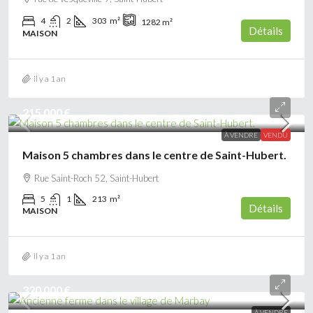
4
2
303
m²
1282
m²
Détails
MAISON
il y a 1 an
215 000 €
À VENDRE
VENDU
Maison 5 chambres dans le centre de Saint-Hubert.
Rue Saint-Roch 52, Saint-Hubert
5
1
213
m²
Détails
MAISON
il y a 1 an
320 000 €
À VENDRE