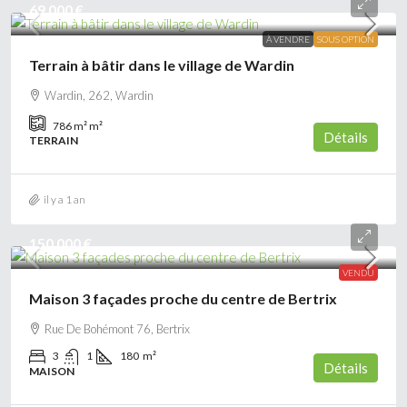
69 000 €
À VENDRE
SOUS OPTION
Terrain à bâtir dans le village de Wardin
Wardin, 262, Wardin
786 m²
m²
Détails
TERRAIN
il y a 1 an
150 000 €
VENDU
Maison 3 façades proche du centre de Bertrix
Rue De Bohémont 76, Bertrix
3
1
180
m²
Détails
MAISON