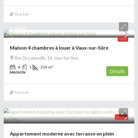
il y a 1 an
1 350 €
LOUÉ
Maison 4 chambres à louer à Vaux-sur-Sûre
Rue De Laneuville, 14, Vaux-Sur-Sûre
4
1
219
m²
Détails
MAISON
il y a 1 an
199 000 €
VENDU
Appartement moderne avec terrasse en plein