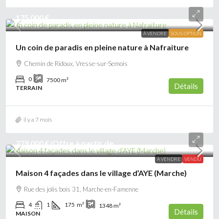
175 000 €
À VENDRE
SOUS OPTION
Un coin de paradis en pleine nature à Nafraiture
Chemin de Ridoux, Vresse-sur-Semois
0
7500
m²
Détails
TERRAIN
il y a 7 mois
279 000 €
/Offre à partir de
À VENDRE
VENDU
Maison 4 façades dans le village d’AYE (Marche)
Rue des jolis bois 31, Marche-en-Famenne
4
1
175
m²
1348
m²
Détails
MAISON