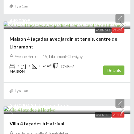
il y a 1 an
449 000 €
À VENDRE
VENDU
Maison 4 façades avec jardin et tennis, centre de
Libramont
Avenue Herbofin 15, Libramont-Chevigny
5
1
387
m²
1749
m²
Détails
MAISON
il y a 1 an
350 000 €
/Offre à partir de
À VENDRE
VENDU
Villa 4 façades à Hatrival
rue de vesqueville 9, Saint-Hubert