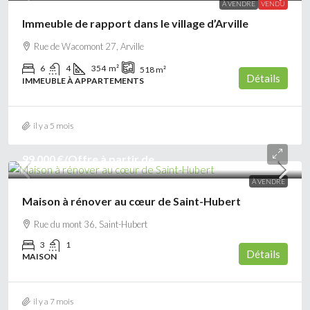
À VENDRE
VENDU
Immeuble de rapport dans le village d’Arville
Rue de Wacomont 27, Arville
6
4
354
m²
518
m²
Détails
IMMEUBLE À APPARTEMENTS
il y a 5 mois
99 000 €
/Offre à partir de
À VENDRE
Maison à rénover au cœur de Saint-Hubert
Rue du mont 36, Saint-Hubert
3
1
Détails
MAISON
il y a 7 mois