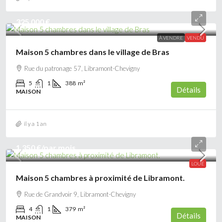
325 000 €
À VENDRE
VENDU
Maison 5 chambres dans le village de Bras
Rue du patronage 57, Libramont-Chevigny
5
1
388
m²
Détails
MAISON
il y a 1 an
1 350 €
/par mois
LOUÉ
Maison 5 chambres à proximité de Libramont.
Rue de Grandvoir 9, Libramont-Chevigny
4
1
379
m²
Détails
MAISON