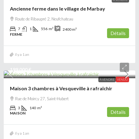
Ancienne ferme dans le village de Marbay
Route de Ribaupré 2, Neufchateau
7
1
556
m²
2400
m²
Détails
FERME
il y a 1 an
199 000 €
À VENDRE
VENDU
Maison 3 chambres à Vesqueville à rafraîchir
Rue de Moircy 27, Saint-Hubert
3
140
m²
Détails
MAISON
il y a 1 an