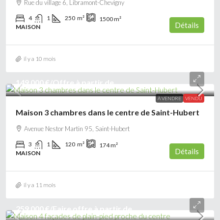
Rue du village 6, Libramont-Chevigny
4
1
250
m²
1500
m²
Détails
MAISON
il y a 10 mois
149 000 €
/Offre à partir de
À VENDRE
VENDU
Maison 3 chambres dans le centre de Saint-Hubert
Avenue Nestor Martin 95, Saint-Hubert
3
1
120
m²
174
m²
Détails
MAISON
il y a 11 mois
259 000 €
/Faire offre à partir de