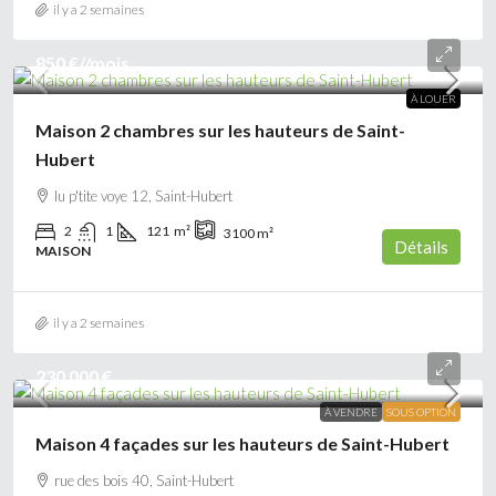
il y a 2 semaines
850 €
//mois
À LOUER
Maison 2 chambres sur les hauteurs de Saint-
Hubert
lu p'tite voye 12, Saint-Hubert
2
1
121
m²
3100
m²
Détails
MAISON
il y a 2 semaines
230 000 €
À VENDRE
SOUS OPTION
Maison 4 façades sur les hauteurs de Saint-Hubert
rue des bois 40, Saint-Hubert