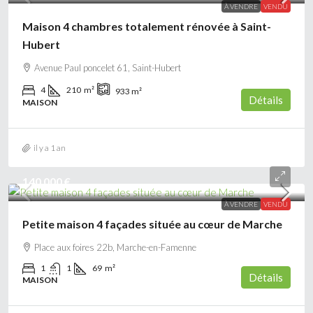
À VENDRE
VENDU
Maison 4 chambres totalement rénovée à Saint-
Hubert
Avenue Paul poncelet 61, Saint-Hubert
4
210
m²
933
m²
Détails
MAISON
il y a 1 an
140 000 €
À VENDRE
VENDU
Petite maison 4 façades située au cœur de Marche
Place aux foires 22b, Marche-en-Famenne
1
1
69
m²
Détails
MAISON