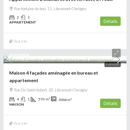
Rue fontaine du bois 11, Libramont-Chevigny
2
1
Détails
APPARTEMENT
il y a 1 an
458 000 €
À VENDRE
Maison 4 façades aménagée en bureau et
appartement
Rue De Saint Hubert, 20, Libramont-Chevigny
4
1
570
m²
3006
m²
Détails
MAISON
il y a 1 an