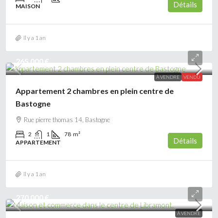
Détails
MAISON
il y a 1 an
265 000 €
À VENDRE
VENDU
Appartement 2 chambres en plein centre de
Bastogne
Rue pierre thomas 14, Bastogne
2
1
78
m²
Détails
APPARTEMENT
il y a 1 an
270 000 €
À VENDRE