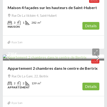
VENDU
Maison 4 façades sur les hauteurs de Saint-Hubert
Rue De La Victoire 4, Saint-Hubert
3
1
282
m²
Détails
MAISON
il y a 1 an
720 €
LOUÉ
Appartement 2 chambres dans le centre de Bertrix
Rue De La Gare, 22, Bertrix
2
2
139
m²
Détails
APPARTEMENT
il y a 1 an