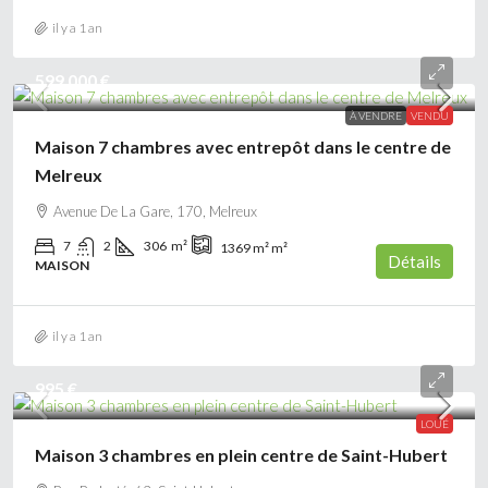
il y a 1 an
599 000 €
À VENDRE
VENDU
Maison 7 chambres avec entrepôt dans le centre de
Melreux
Avenue De La Gare, 170, Melreux
7
2
306
m²
1369 m²
m²
Détails
MAISON
il y a 1 an
995 €
LOUÉ
Maison 3 chambres en plein centre de Saint-Hubert