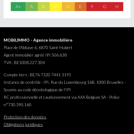
A+
A
B
C
D
E
F
G
H
MOBILIMMO - Agence immobilière
Place de l'Abbaye 6, 6870 Saint-Hubert
Agent immobilier agréé IPI 506.638
TVA : BE1008.227.304
Compte tiers : BE76 7320 7441 3195
Instance de contrôle : IPI, Rue du Luxembourg 16B, 1000 Bruxelles -
Soumis au code déontologique de l'IPI
RC professionnelle et cautionnement via AXA Belgium SA - Police
n°730.390.160
Protection des données
Obligations juridiques