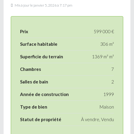
Mis à jour le janvier 5, 2026 à 7:17 pm
Prix
599 000 €
Surface habitable
306 m²
Superficie du terrain
1369 m² m²
Chambres
7
Salles de bain
2
Année de construction
1999
Type de bien
Maison
Statut de propriété
À vendre, Vendu