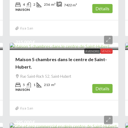
4
2
256
m²
7422
m²
Détails
MAISON
il y a 1 an
215 000 €
À VENDRE
VENDU
Maison 5 chambres dans le centre de Saint-
Hubert.
Rue Saint-Roch 52, Saint-Hubert
5
1
213
m²
Détails
MAISON
il y a 1 an
395 000 €