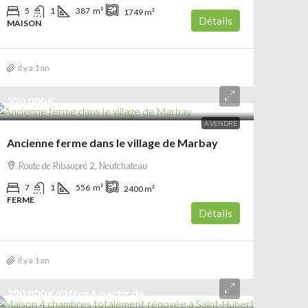
5
1
387
m²
1749
m²
Détails
MAISON
il y a 1 an
320 000 €
À VENDRE
Ancienne ferme dans le village de Marbay
Route de Ribaupré 2, Neufchateau
7
1
556
m²
2400
m²
FERME
Détails
il y a 1 an
290 000 €
/Offre à partir de