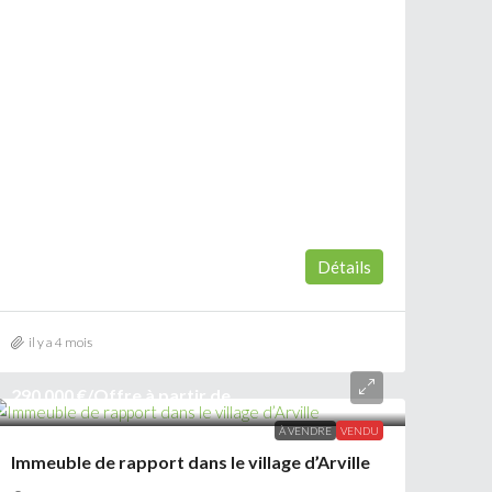
Détails
il y a 4 mois
290 000 €
/Offre à partir de
À VENDRE
VENDU
Immeuble de rapport dans le village d’Arville