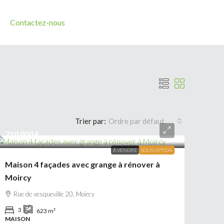
Contactez-nous
Trier par:
Ordre par défaut
210 000 €
À VENDRE
SOUS OPTION
Maison 4 façades avec grange à rénover à
Moircy
Rue de vesqueville 20, Moircy
3
623
m²
MAISON