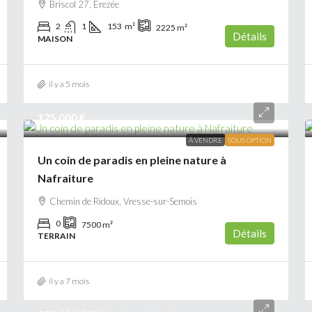
Briscol 27, Erezée
2
1
153
m²
2225
m²
Détails
MAISON
il y a 5 mois
175 000 €
À VENDRE
SOUS OPTION
Un coin de paradis en pleine nature à
Nafraiture
Chemin de Ridoux, Vresse-sur-Semois
0
7500
m²
Détails
TERRAIN
il y a 7 mois