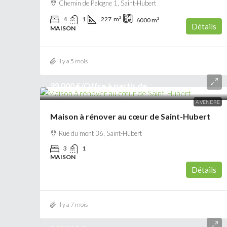
Chemin de Palogne 1, Saint-Hubert
4
1
227
m²
6000
m²
Détails
MAISON
il y a 5 mois
99 000 €
/Offre à partir de
À VENDRE
Maison à rénover au cœur de Saint-Hubert
Rue du mont 36, Saint-Hubert
3
1
MAISON
Détails
il y a 7 mois