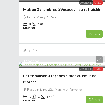
À VENDRE
VENDU
Maison 3 chambres à Vesqueville à rafraîchir
Rue de Moircy 27, Saint-Hubert
3
140
m²
MAISON
Détails
il y a 1 an
140 000 €
À VENDRE
VENDU
Petite maison 4 façades située au cœur de
Marche
Place aux foires 22b, Marche-en-Famenne
1
1
69
m²
Détails
MAISON