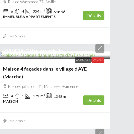
Rue de Wacomont 27, Arville
6
4
354
m²
518
m²
Détails
IMMEUBLE À APPARTEMENTS
il y a 5 mois
279 000 €
/Offre à partir de
À VENDRE
VENDU
Maison 4 façades dans le village d’AYE
(Marche)
Rue des jolis bois 31, Marche-en-Famenne
4
1
175
m²
1348
m²
Détails
MAISON
il y a 7 mois