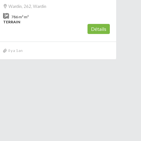
Wardin, 262, Wardin
786 m²
m²
TERRAIN
Détails
il y a 1 an