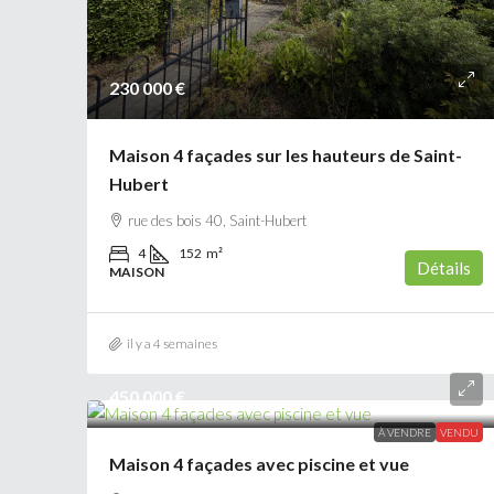
230 000 €
Maison 4 façades sur les hauteurs de Saint-
Hubert
rue des bois 40, Saint-Hubert
4
152
m²
Détails
MAISON
il y a 4 semaines
450 000 €
À VENDRE
VENDU
Maison 4 façades avec piscine et vue