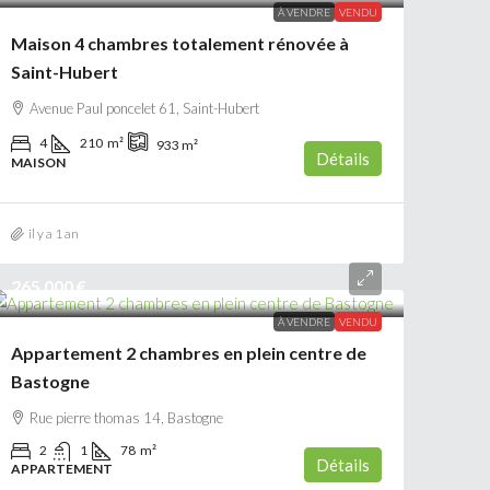
À VENDRE
VENDU
Maison 4 chambres totalement rénovée à
Saint-Hubert
Avenue Paul poncelet 61, Saint-Hubert
4
210
m²
933
m²
Détails
MAISON
il y a 1 an
265 000 €
À VENDRE
VENDU
Appartement 2 chambres en plein centre de
Bastogne
Rue pierre thomas 14, Bastogne
2
1
78
m²
Détails
APPARTEMENT