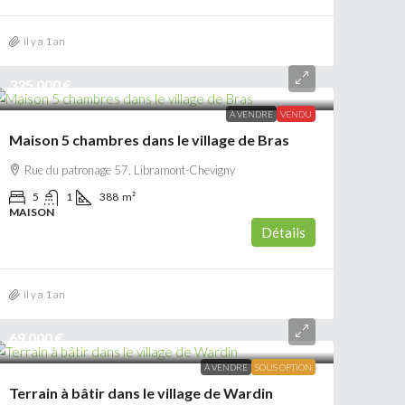
il y a 1 an
325 000 €
À VENDRE
VENDU
Maison 5 chambres dans le village de Bras
Rue du patronage 57, Libramont-Chevigny
5
1
388
m²
MAISON
Détails
il y a 1 an
69 000 €
À VENDRE
SOUS OPTION
Terrain à bâtir dans le village de Wardin