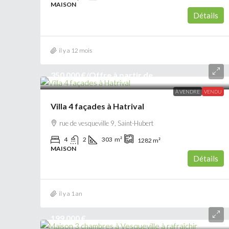
MAISON
Détails
il y a 12 mois
350 000 €
/Offre à partir de
À VENDRE
VENDU
Villa 4 façades à Hatrival
rue de vesqueville 9, Saint-Hubert
4
2
303
m²
1282
m²
MAISON
Détails
il y a 1 an
199 000 €