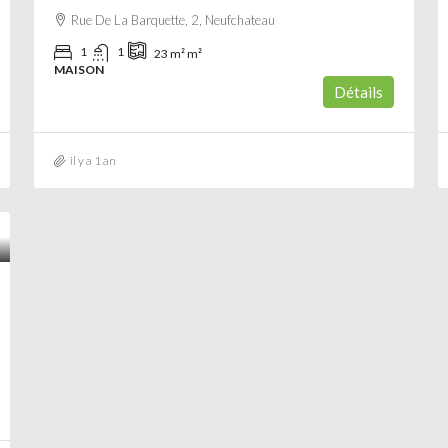
Rue De La Barquette, 2, Neufchateau
1
1
23 m²
m²
MAISON
Détails
il y a 1 an