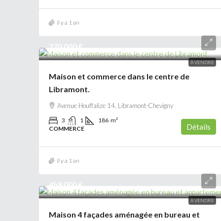
il y a 1 an
270 000 €
À VENDRE
Maison et commerce dans le centre de
Libramont.
Avenue Houffalize 14, Libramont-Chevigny
3
1
186
m²
Détails
COMMERCE
il y a 1 an
458 000 €
À VENDRE
Maison 4 façades aménagée en bureau et