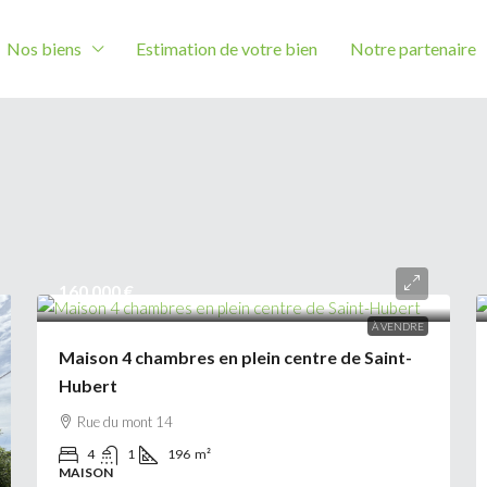
Nos biens
Estimation de votre bien
Notre partenaire
160 000 €
À VENDRE
Maison 4 chambres en plein centre de Saint-
Hubert
Rue du mont 14
4
1
196
m²
MAISON