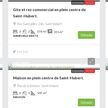
À VENDRE
VENDU
Gite et rez commercial en plein centre de
Saint-Hubert.
Rue Saint-gilles 24b, Saint-Hubert
3
2
576
m²
151
m²
Détails
IMMEUBLE MIXTE
il y a 1 an
145 000 €
À VENDRE
VENDU
Maison en plein centre de Saint-Hubert.
Rue de la teinture, Saint-Hubert
2
1
103
m²
MAISON
Détails