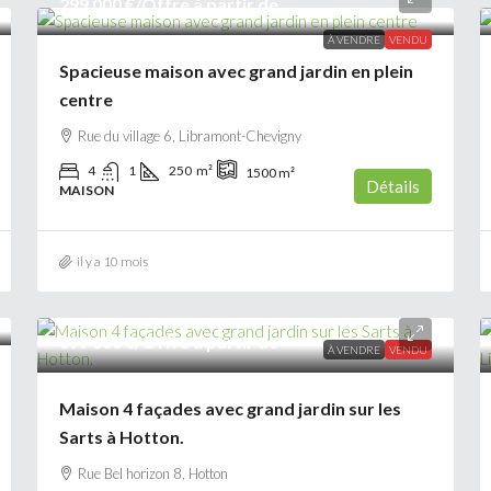
299 000 €
/Offre à partir de
À VENDRE
VENDU
Spacieuse maison avec grand jardin en plein
centre
Rue du village 6, Libramont-Chevigny
4
1
250
m²
1500
m²
Détails
MAISON
il y a 10 mois
399 000 €
/Offre à partir de
À VENDRE
VENDU
Maison 4 façades avec grand jardin sur les
Sarts à Hotton.
Rue Bel horizon 8, Hotton