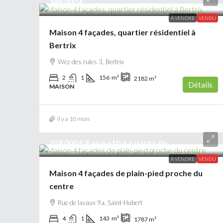
349 000 €
À VENDRE
VENDU
Maison 4 façades, quartier résidentiel à
Bertrix
Wez des rules 3, Bertrix
2
1
156
m²
2182
m²
Détails
MAISON
il y a 10 mois
259 000 €
/Faire offre à partir de
À VENDRE
VENDU
Maison 4 façades de plain-pied proche du
centre
Rue de lavaux 9a, Saint-Hubert
4
1
143
m²
1787
m²