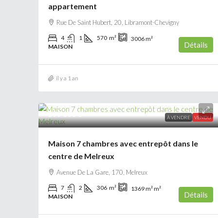
appartement
Rue De Saint Hubert, 20, Libramont-Chevigny
4
1
570
m²
3006
m²
Détails
MAISON
il y a 1 an
599 000 €
À VENDRE
VENDU
Maison 7 chambres avec entrepôt dans le
centre de Melreux
Avenue De La Gare, 170, Melreux
7
2
306
m²
1369 m²
m²
Détails
MAISON