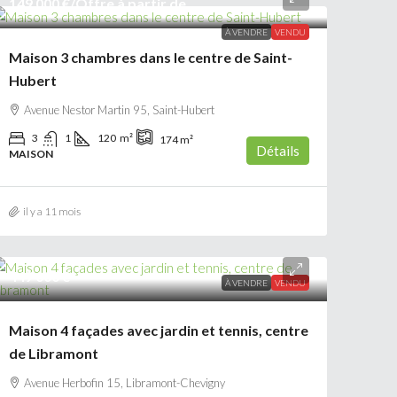
149 000 €
/Offre à partir de
À VENDRE
VENDU
Maison 3 chambres dans le centre de Saint-
Hubert
Avenue Nestor Martin 95, Saint-Hubert
3
1
120
m²
174
m²
Détails
MAISON
il y a 11 mois
449 000 €
À VENDRE
VENDU
Maison 4 façades avec jardin et tennis, centre
de Libramont
Avenue Herbofin 15, Libramont-Chevigny