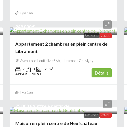
il y a 1 an
249 000 €
À VENDRE
VENDU
Appartement 2 chambres en plein centre de
Libramont
Avenue de Houffalize 56b, Libramont-Chevigny
2
1
85
m²
Détails
APPARTEMENT
il y a 1 an
75 000 €
/Offre à partir de
À VENDRE
VENDU
Maison en plein centre de Neufchâteau