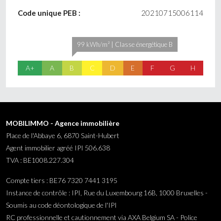
Code unique PEB :
20210715006114
99 kWh/m² | Classe énergétique B
A+
A
B
C
D
E
F
G
H
MOBILIMMO - Agence immobilière
Place de l'Abbaye 6, 6870 Saint-Hubert
Agent immobilier agréé IPI 506.638
TVA : BE1008.227.304
Compte tiers : BE76 7320 7441 3195
Instance de contrôle : IPI, Rue du Luxembourg 16B, 1000 Bruxelles -
Soumis au code déontologique de l'IPI
RC professionnelle et cautionnement via AXA Belgium SA - Police