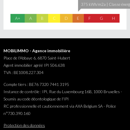
375 kWh/m2a | Classe énerg
A+
A
B
C
D
E
F
G
H
MOBILIMMO - Agence immobilière
Place de l'Abbaye 6, 6870 Saint-Hubert
Agent immobilier agréé IPI 506.638
TVA : BE1008.227.304
Compte tiers : BE76 7320 7441 3195
Instance de contrôle : IPI, Rue du Luxembourg 16B, 1000 Bruxelles -
Soumis au code déontologique de l'IPI
RC professionnelle et cautionnement via AXA Belgium SA - Police
n°730.390.160
Protection des données