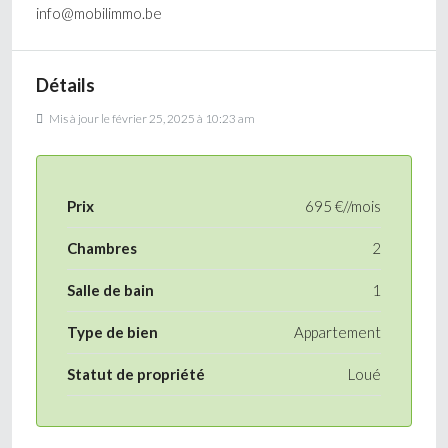
info@mobilimmo.be
Détails
Mis à jour le février 25, 2025 à 10:23 am
Prix
695 €//mois
Chambres
2
Salle de bain
1
Type de bien
Appartement
Statut de propriété
Loué