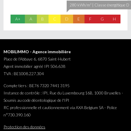
280 kWh/m² | Classe énergétique D
A+
A
B
C
D
E
F
G
H
MOBILIMMO - Agence immobilière
Place de l'Abbaye 6, 6870 Saint-Hubert
Agent immobilier agréé IPI 506.638
TVA : BE1008.227.304
Compte tiers : BE76 7320 7441 3195
Instance de contrôle : IPI, Rue du Luxembourg 16B, 1000 Bruxelles -
Soumis au code déontologique de l'IPI
RC professionnelle et cautionnement via AXA Belgium SA - Police
n°730.390.160
Protection des données