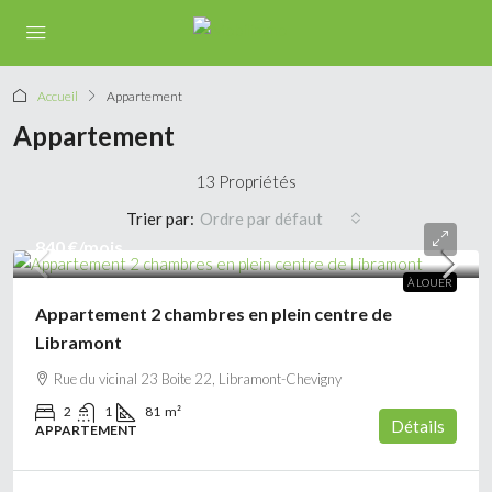
Accueil
Appartement
Appartement
13 Propriétés
Trier par:
Ordre par défaut
840 €
/mois
À LOUER
Appartement 2 chambres en plein centre de
Libramont
Rue du vicinal 23 Boite 22, Libramont-Chevigny
2
1
81
m²
Détails
APPARTEMENT