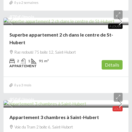
il y a 2 semaines
870 €
//mois
À LOUER
Superbe appartement 2 ch dans le centre de St-
Hubert
Rue redouté 75 boite 12, Saint-Hubert
2
1
91
m²
Détails
APPARTEMENT
il y a 3 mois
950 €
//mois
LOUÉ
Appartement 3 chambres à Saint-Hubert
Voie du Tram 2 boite 6, Saint-Hubert