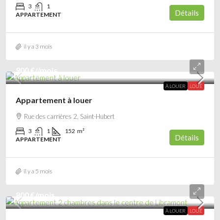
3
1
Détails
APPARTEMENT
il y a 3 mois
900 €
//mois
À LOUER
LOUÉ
Appartement à louer
Rue des carrières 2, Saint-Hubert
3
1
152
m²
Détails
APPARTEMENT
il y a 5 mois
800 €
/mois
À LOUER
LOUÉ