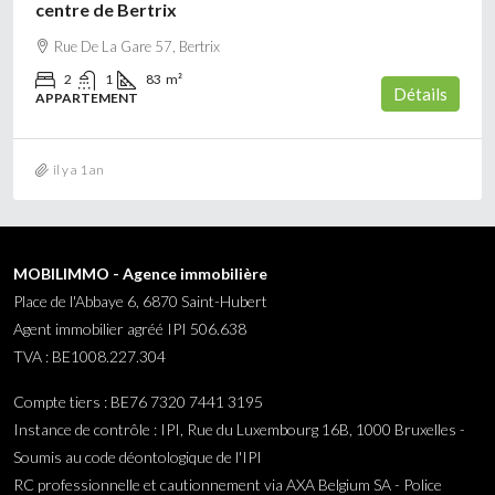
centre de Bertrix
Rue De La Gare 57, Bertrix
2
1
83
m²
Détails
APPARTEMENT
il y a 1 an
MOBILIMMO - Agence immobilière
Place de l'Abbaye 6, 6870 Saint-Hubert
Agent immobilier agréé IPI 506.638
TVA : BE1008.227.304
Compte tiers : BE76 7320 7441 3195
Instance de contrôle : IPI, Rue du Luxembourg 16B, 1000 Bruxelles -
Soumis au code déontologique de l'IPI
RC professionnelle et cautionnement via AXA Belgium SA - Police