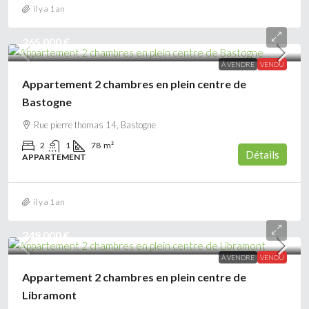
il y a 1 an
265 000 €
À VENDRE
VENDU
Appartement 2 chambres en plein centre de
Bastogne
Rue pierre thomas 14, Bastogne
2
1
78
m²
Détails
APPARTEMENT
il y a 1 an
249 000 €
À VENDRE
VENDU
Appartement 2 chambres en plein centre de
Libramont