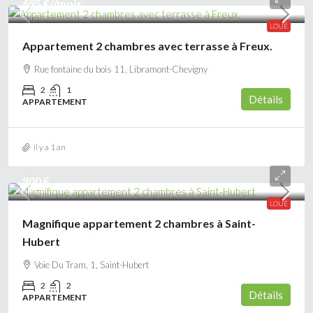
695 €
//mois
LOUÉ
Appartement 2 chambres avec terrasse à Freux.
Rue fontaine du bois 11, Libramont-Chevigny
2
1
Détails
APPARTEMENT
il y a 1 an
900 €
LOUÉ
Magnifique appartement 2 chambres à Saint-
Hubert
Voie Du Tram, 1, Saint-Hubert
2
2
Détails
APPARTEMENT