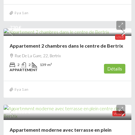
il y a 1 an
720 €
LOUÉ
Appartement 2 chambres dans le centre de Bertrix
Rue De La Gare, 22, Bertrix
2
2
139
m²
Détails
APPARTEMENT
il y a 1 an
199 000 €
VENDU
Appartement moderne avec terrasse en plein