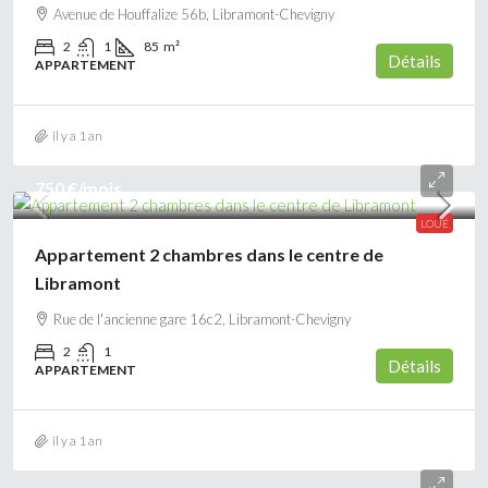
Avenue de Houffalize 56b, Libramont-Chevigny
2
1
85
m²
Détails
APPARTEMENT
il y a 1 an
750 €
/mois
LOUÉ
Appartement 2 chambres dans le centre de
Libramont
Rue de l'ancienne gare 16c2, Libramont-Chevigny
2
1
Détails
APPARTEMENT
il y a 1 an