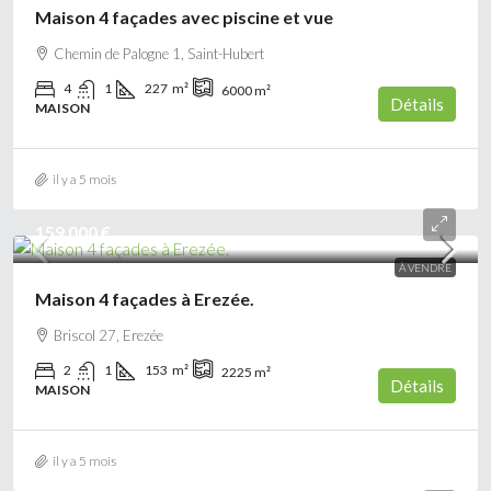
Maison 4 façades avec piscine et vue
Chemin de Palogne 1, Saint-Hubert
4
1
227
m²
6000
m²
Détails
MAISON
il y a 5 mois
159 000 €
À VENDRE
Maison 4 façades à Erezée.
Briscol 27, Erezée
2
1
153
m²
2225
m²
Détails
MAISON
il y a 5 mois