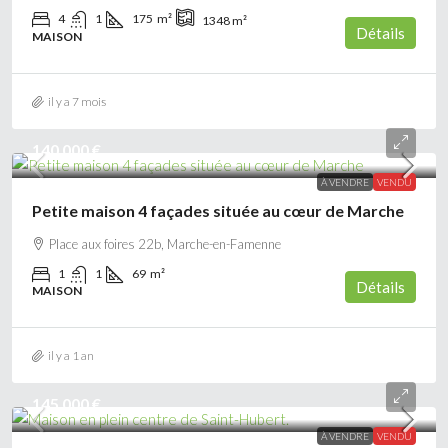
4
1
175
m²
1348
m²
Détails
MAISON
il y a 7 mois
140 000 €
À VENDRE
VENDU
Petite maison 4 façades située au cœur de Marche
Place aux foires 22b, Marche-en-Famenne
1
1
69
m²
Détails
MAISON
il y a 1 an
145 000 €
À VENDRE
VENDU