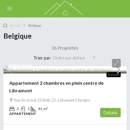
Accueil
Belgique
Belgique
36 Propriétés
Trier par:
Ordre par défaut
840 €
/mois
À LOUER
Appartement 2 chambres en plein centre de
Libramont
Rue du vicinal 23 Boite 22, Libramont-Chevigny
2
1
81
m²
Détails
APPARTEMENT