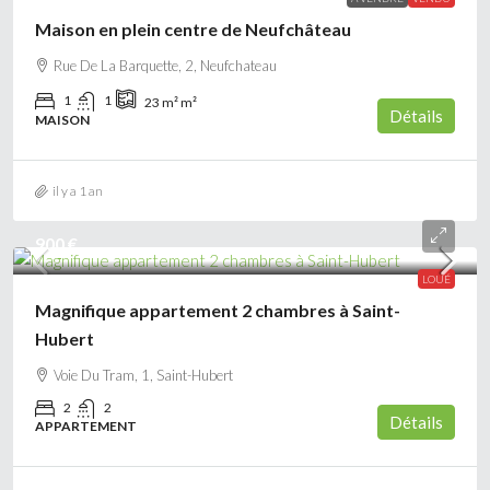
Maison en plein centre de Neufchâteau
Rue De La Barquette, 2, Neufchateau
1
1
23 m²
m²
Détails
MAISON
il y a 1 an
900 €
LOUÉ
Magnifique appartement 2 chambres à Saint-
Hubert
Voie Du Tram, 1, Saint-Hubert
2
2
Détails
APPARTEMENT