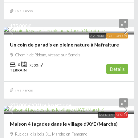
il y a 7 mois
175 000 €
À VENDRE
SOUS OPTION
Un coin de paradis en pleine nature à Nafraiture
Chemin de Ridoux, Vresse-sur-Semois
0
7500
m²
Détails
TERRAIN
il y a 7 mois
279 000 €
/Offre à partir de
À VENDRE
VENDU
Maison 4 façades dans le village d’AYE (Marche)
Rue des jolis bois 31, Marche-en-Famenne