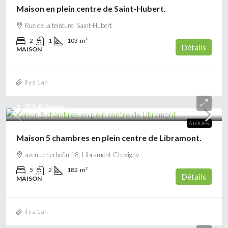
Maison en plein centre de Saint-Hubert.
Rue de la teinture, Saint-Hubert
2
1
103
m²
Détails
MAISON
il y a 1 an
1 250 €
//mois
À LOUER
Maison 5 chambres en plein centre de Libramont.
avenue herbofin 18, Libramont-Chevigny
5
2
182
m²
Détails
MAISON
il y a 1 an