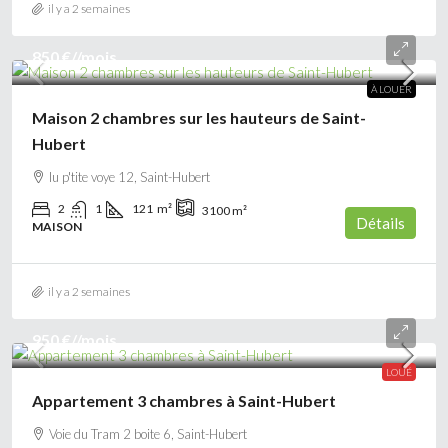
il y a 2 semaines
850 €
//mois
À LOUER
Maison 2 chambres sur les hauteurs de Saint-
Hubert
lu p'tite voye 12, Saint-Hubert
2
1
121
m²
3100
m²
Détails
MAISON
il y a 2 semaines
950 €
//mois
LOUÉ
Appartement 3 chambres à Saint-Hubert
Voie du Tram 2 boite 6, Saint-Hubert