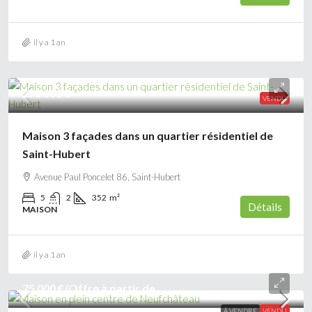
il y a 1 an
270 000 €
VENDU
Maison 3 façades dans un quartier résidentiel de
Saint-Hubert
Avenue Paul Poncelet 86, Saint-Hubert
5
2
352
m²
Détails
MAISON
il y a 1 an
75 000 €
/Offre à partir de
À VENDRE
VENDU