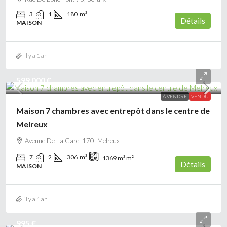
3
1
180
m²
Détails
MAISON
il y a 1 an
599 000 €
À VENDRE
VENDU
Maison 7 chambres avec entrepôt dans le centre de
Melreux
Avenue De La Gare, 170, Melreux
7
2
306
m²
1369 m²
m²
Détails
MAISON
il y a 1 an
995 €