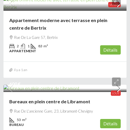
199 000 €
VENDU
Appartement moderne avec terrasse en plein
centre de Bertrix
Rue De La Gare 57, Bertrix
2
1
83
m²
Détails
APPARTEMENT
il y a 1 an
600 €
LOUÉ
Bureaux en plein centre de Libramont
Rue De L'ancienne Gare, 23, Libramont-Chevigny
53
m²
Détails
BUREAU