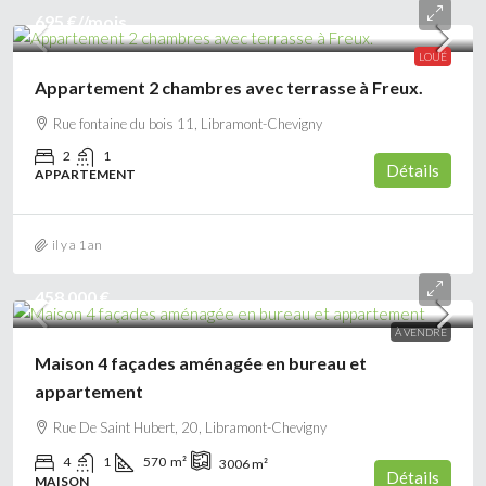
695 €
//mois
LOUÉ
Appartement 2 chambres avec terrasse à Freux.
Rue fontaine du bois 11, Libramont-Chevigny
2
1
Détails
APPARTEMENT
il y a 1 an
458 000 €
À VENDRE
Maison 4 façades aménagée en bureau et
appartement
Rue De Saint Hubert, 20, Libramont-Chevigny
4
1
570
m²
3006
m²
Détails
MAISON