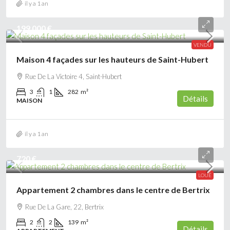
il y a 1 an
199 000 €
VENDU
Maison 4 façades sur les hauteurs de Saint-Hubert
Rue De La Victoire 4, Saint-Hubert
3
1
282
m²
Détails
MAISON
il y a 1 an
720 €
LOUÉ
Appartement 2 chambres dans le centre de Bertrix
Rue De La Gare, 22, Bertrix
2
2
139
m²
Détails