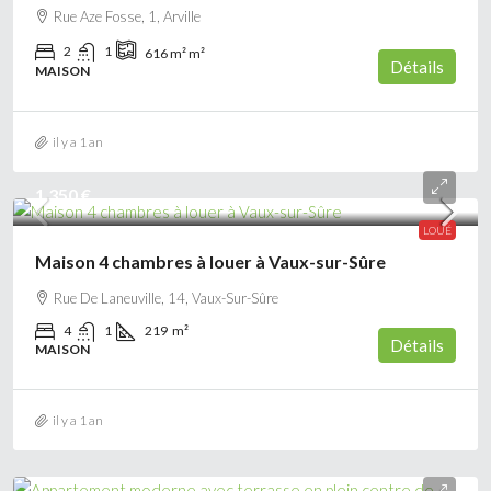
Rue Aze Fosse, 1, Arville
2
1
616 m²
m²
Détails
MAISON
il y a 1 an
1 350 €
LOUÉ
Maison 4 chambres à louer à Vaux-sur-Sûre
Rue De Laneuville, 14, Vaux-Sur-Sûre
4
1
219
m²
Détails
MAISON
il y a 1 an