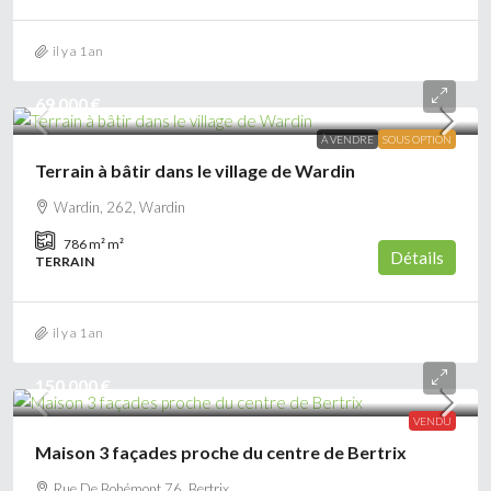
il y a 1 an
69 000 €
À VENDRE
SOUS OPTION
Terrain à bâtir dans le village de Wardin
Wardin, 262, Wardin
786 m²
m²
Détails
TERRAIN
il y a 1 an
150 000 €
VENDU
Maison 3 façades proche du centre de Bertrix
Rue De Bohémont 76, Bertrix