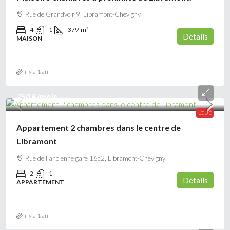
Rue de Grandvoir 9, Libramont-Chevigny
4
1
379
m²
Détails
MAISON
il y a 1 an
750 €
/mois
LOUÉ
Appartement 2 chambres dans le centre de
Libramont
Rue de l'ancienne gare 16c2, Libramont-Chevigny
2
1
Détails
APPARTEMENT
il y a 1 an