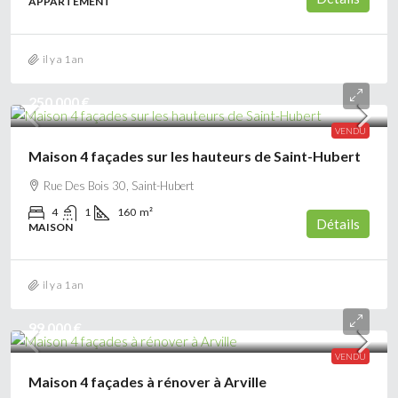
APPARTEMENT
il y a 1 an
250 000 €
VENDU
Maison 4 façades sur les hauteurs de Saint-Hubert
Rue Des Bois 30, Saint-Hubert
4
1
160
m²
Détails
MAISON
il y a 1 an
99 000 €
VENDU
Maison 4 façades à rénover à Arville