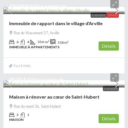
290 000 €
/Offre à partir de
À VENDRE
VENDU
Immeuble de rapport dans le village d’Arville
Rue de Wacomont 27, Arville
6
4
354
m²
518
m²
Détails
IMMEUBLE À APPARTEMENTS
il y a 5 mois
99 000 €
/Offre à partir de
À VENDRE
Maison à rénover au cœur de Saint-Hubert
Rue du mont 36, Saint-Hubert
3
1
Détails
MAISON