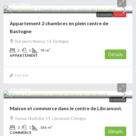
265 000 €
À VENDRE
VENDU
Appartement 2 chambres en plein centre de
Bastogne
Rue pierre thomas 14, Bastogne
2
1
78
m²
Détails
APPARTEMENT
il y a 1 an
270 000 €
À VENDRE
Maison et commerce dans le centre de Libramont.
Avenue Houffalize 14, Libramont-Chevigny
3
1
186
m²
Détails
COMMERCE