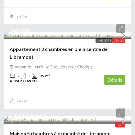
il y a 1 an
249 000 €
À VENDRE
VENDU
Appartement 2 chambres en plein centre de
Libramont
Avenue de Houffalize 56b, Libramont-Chevigny
2
1
85
m²
Détails
APPARTEMENT
il y a 1 an
1 350 €
/par mois
LOUÉ
Maison 5 chambres à proximité de Libramont.