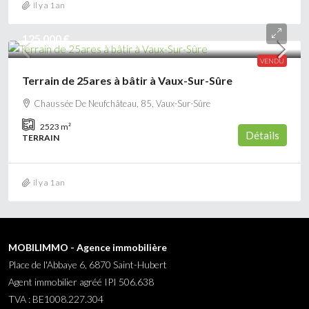
il y a 1 an
125 000 €
VENDU
Terrain de 25ares à bâtir à Vaux-Sur-Sûre
Chaussée De Neufchâteau, 85, Vaux-Sur-Sûre
2523
m²
Détails
TERRAIN
il y a 1 an
MOBILIMMO - Agence immobilière
Place de l'Abbaye 6, 6870 Saint-Hubert
Agent immobilier agréé IPI 506.638
TVA : BE1008.227.304