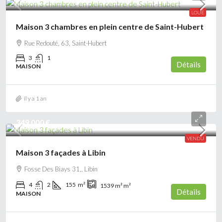
LOUÉ
Maison 3 chambres en plein centre de Saint-Hubert
Rue Redouté, 63, Saint-Hubert
3
1
Détails
MAISON
il y a 1 an
349 000 €
VENDU
Maison 3 façades à Libin
Fosse Des Biays 31,, Libin
4
2
155
m²
1539 m²
m²
Détails
MAISON