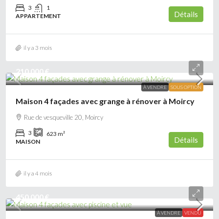
3
1
Détails
APPARTEMENT
il y a 3 mois
210 000 €
À VENDRE
SOUS OPTION
Maison 4 façades avec grange à rénover à Moircy
Rue de vesqueville 20, Moircy
3
623
m²
Détails
MAISON
il y a 4 mois
450 000 €
À VENDRE
VENDU