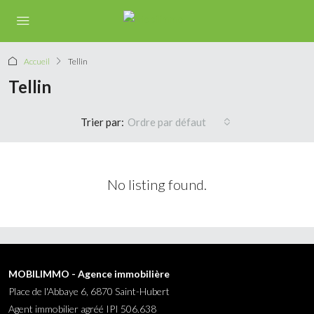
Accueil
Tellin
Tellin
Trier par:
Ordre par défaut
No listing found.
MOBILIMMO - Agence immobilière
Place de l'Abbaye 6, 6870 Saint-Hubert
Agent immobilier agréé IPI 506.638